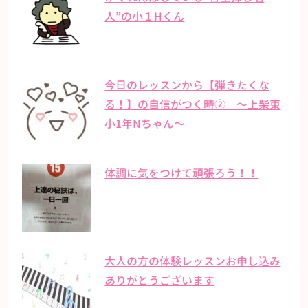
人”の小１Hくん
今日のレッスンから【弾きたくな
る！】の自信がつく時② 〜上柴東
小1年Nちゃん〜
体調に気をつけて頑張ろう！！
大人の方の体験レッスンお申し込み
ありがとうございます