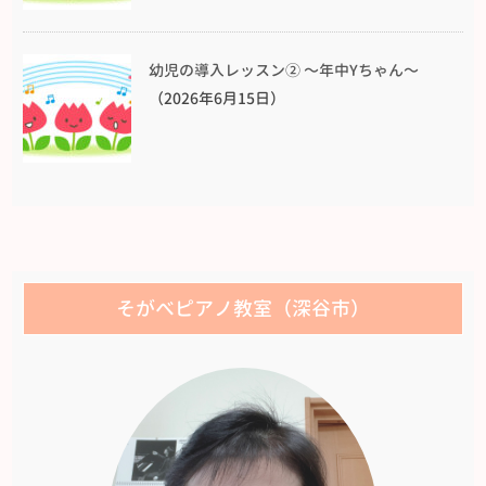
幼児の導入レッスン② 〜年中Yちゃん〜
（2026年6月15日）
そがべピアノ教室（深谷市）