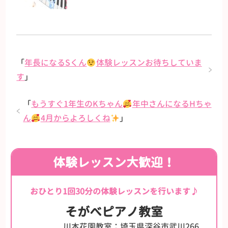
「
年長になるSくん
体験レッスンお待ちしていま
す
」
「
もうすぐ1年生のKちゃん
年中さんになるHちゃ
ん
4月からよろしくね
」
体験レッスン大歓迎！
おひとり1回30分の体験レッスンを行います♪
そがべピアノ教室
川本花園教室：埼玉県深谷市武川266