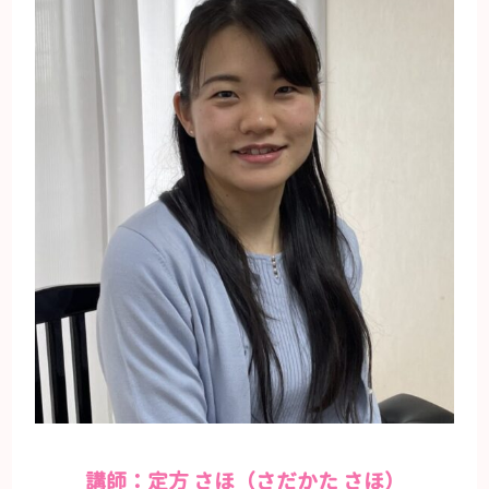
講師：定方 さほ（さだかた さほ）