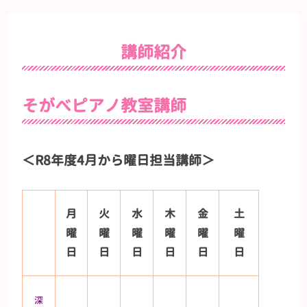
講師紹介
そがべピアノ教室講師
＜R8年度4月から曜日担当講師＞
月
火
水
木
金
土
曜
曜
曜
曜
曜
曜
日
日
日
日
日
日
深