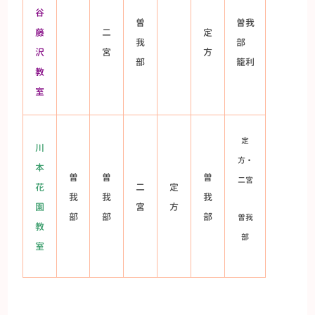
谷
曽
曽我
藤
二
定
我
部
沢
宮
方
部
籠利
教
室
定
川
方・
本
曽
曽
曽
二宮
花
二
定
我
我
我
園
宮
方
部
部
部
曽我
教
部
室