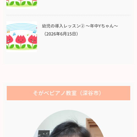
幼児の導入レッスン② 〜年中Yちゃん〜
（2026年6月15日）
そがべピアノ教室（深谷市）