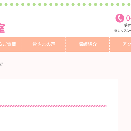
0
室
受付
※レッスン
るご質問
皆さまの声
講師紹介
ア
で