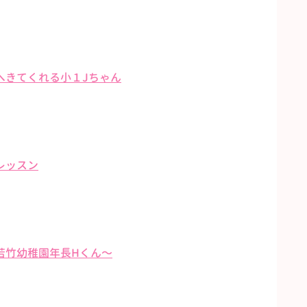
へきてくれる小１Jちゃん
レッスン
若竹幼稚園年長Hくん〜