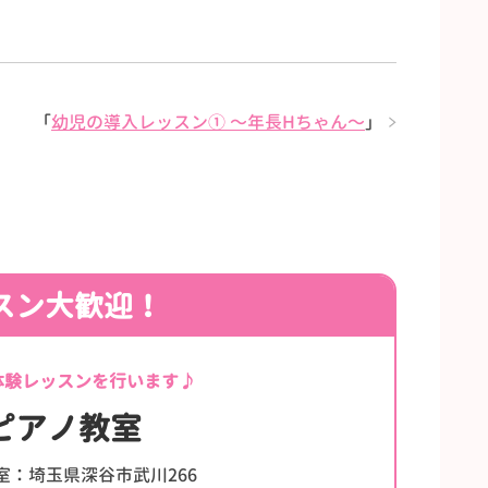
「
幼児の導入レッスン① 〜年長Hちゃん〜
」
スン大歓迎！
体験レッスンを行います♪
ピアノ教室
室：埼玉県深谷市武川266