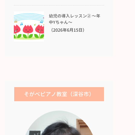
幼児の導入レッスン② 〜年
中Yちゃん〜
（2026年6月15日）
そがべピアノ教室（深谷市）