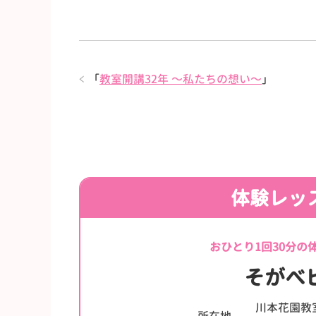
「
教室開講32年 〜私たちの想い〜
」
体験レッ
おひとり1回30分の
そがべ
川本花園教
所在地