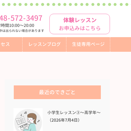
48
-
572
-
3497
体験レッスン
時間10:00〜20:00
お申込みはこちら
中は出られない場合があります
クセス
レッスンブログ
生徒専用ページ
最近のできごと
小学生レッスン③〜高学年〜
（2026年7月4日）