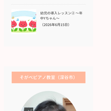
幼児の導入レッスン② 〜年
中Yちゃん〜
（2026年6月15日）
そがべピアノ教室（深谷市）