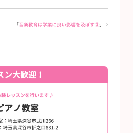
「
音楽教育は学業に良い影響を及ぼす③
」
スン大歓迎！
体験レッスンを行います♪
ピアノ教室
室：埼玉県深谷市武川266
埼玉県深谷市折之口831-2