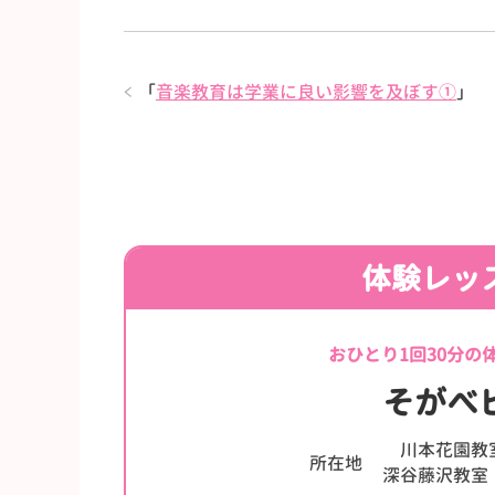
「
音楽教育は学業に良い影響を及ぼす①
」
体験レッ
おひとり1回30分の
そがべ
川本花園教
所在地
深谷藤沢教室：