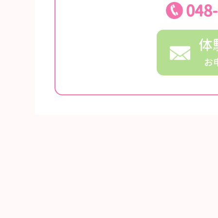
048
体
お