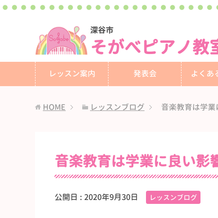
深谷市
そがべピアノ教
レッスン案内
発表会
よくあ
HOME
レッスンブログ
音楽教育は学業
音楽教育は学業に良い影
公開日 :
2020年9月30日
レッスンブログ