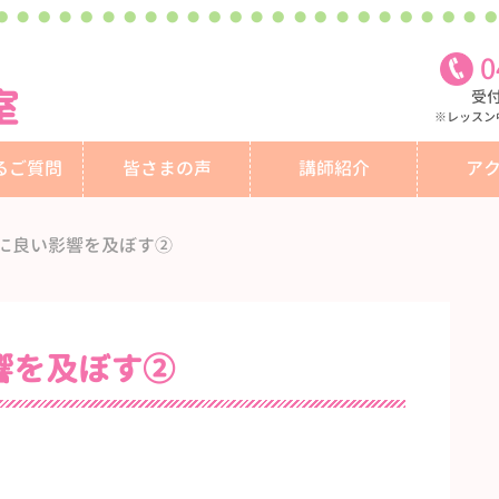
0
室
受付
※レッスン
るご質問
皆さまの声
講師紹介
ア
に良い影響を及ぼす②
響を及ぼす②