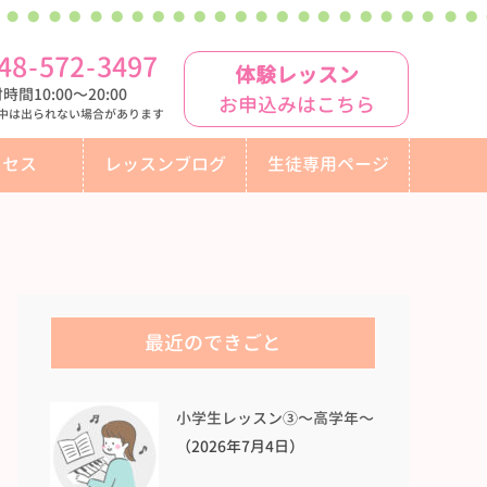
48
-
572
-
3497
体験レッスン
時間10:00〜20:00
お申込みはこちら
中は出られない場合があります
クセス
レッスンブログ
生徒専用ページ
最近のできごと
小学生レッスン③〜高学年〜
（2026年7月4日）