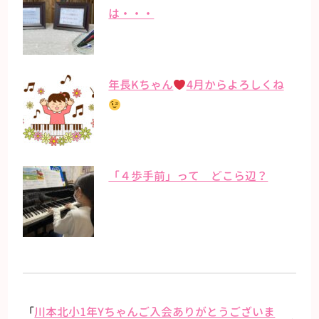
は・・・
年長Kちゃん
4月からよろしくね
「４歩手前」って どこら辺？
「
川本北小1年Yちゃんご入会ありがとうございま