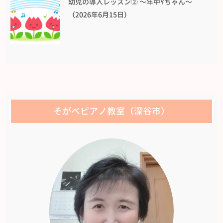
幼児の導入レッスン② 〜年中Yちゃん〜
（2026年6月15日）
そがべピアノ教室（深谷市）