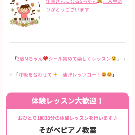
年長さんになるSちゃん
ご入会あ
りがとうございます
「
3歳Mちゃん
シール集めて楽しくレッスン
」
「
呼吸を合わせて
連弾レッツゴー！
」
体験レッスン大歓迎！
おひとり1回30分の体験レッスンを行います♪
そがべピアノ教室